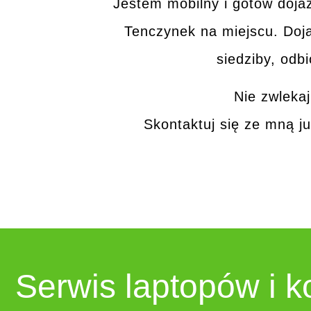
Jestem mobilny i gotów doja
Tenczynek
na miejscu.
Doja
siedziby,
odbi
Nie zwleka
Skontaktuj się ze mną
ju
Serwis laptopów i 