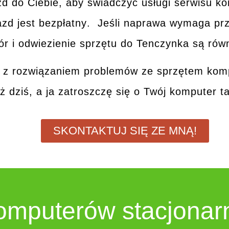
zd do Ciebie, aby świadczyć usługi serwisu 
zd jest bezpłatny
. Jeśli naprawa wymaga prz
ór i odwiezienie sprzętu
do
Tenczynka
są rów
j z rozwiązaniem problemów ze sprzętem ko
ż dziś, a ja zatroszczę się o Twój komputer t
SKONTAKTUJ SIĘ ZE MNĄ!
komputerów stacjona