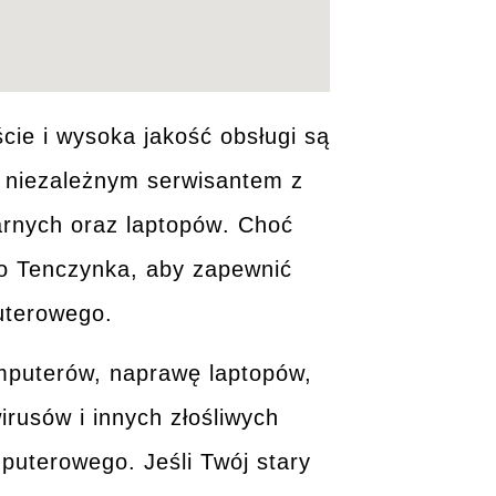
cie i
wysoka jakość
obsługi są
m niezależnym serwisantem z
arnych
oraz
laptopów
. Choć
do
Tenczynka
, aby zapewnić
uterowego.
mputerów, naprawę laptopów,
irusów i innych złośliwych
mputerowego. Jeśli Twój
stary