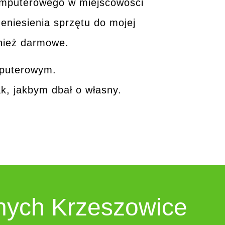
komputerowego w miejscowości
eniesienia sprzętu do mojej
nież darmowe.
mputerowym.
ak, jakbym dbał o własny.
rnych
Krzeszowice