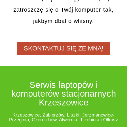
zatroszczę się o Twój komputer tak,
jakbym dbał o własny.
SKONTAKTUJ SIĘ ZE MNĄ!
Serwis laptopów i
komputerów stacjonarnych
Krzeszowice
Krzeszowice, Zabierzów, Liszki, Jerzmanowice-
Przeginia, Czernichów, Alwernia, Trzebinia i Olkusz